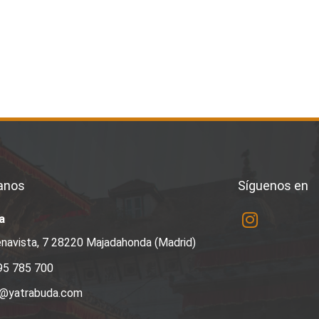
anos
Síguenos en
a
navista, 7 28220 Majadahonda (Madrid)
95 785 700
a@yatrabuda.com