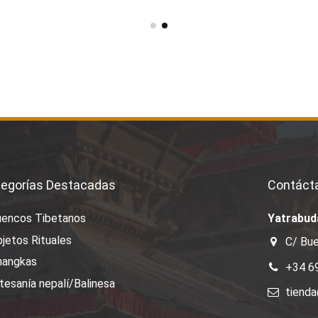
egorías Destacadas
Contáct
uencos Tibetanos
Yatrabud
jetos Rituales
C/ Bue
hangkas
+34 6
tesanía nepalí/Balinesa
tiend