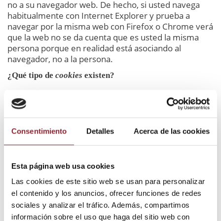
no a su navegador web. De hecho, si usted navega
habitualmente con Internet Explorer y prueba a
navegar por la misma web con Firefox o Chrome verá
que la web no se da cuenta que es usted la misma
persona porque en realidad está asociando al
navegador, no a la persona.
¿Qué tipo de
cookies
existen?
Cookies
técnicas: Son las más elementales y
permiten, entre otras cosas, saber cuándo está
navegando un humano o una aplicación
automatizada, cuándo navega un usuario
Consentimiento
Detalles
Acerca de las cookies
anónimo y uno registrado, tareas básicas para el
funcionamiento de cualquier web dinámica.
Cookies
de análisis: Recogen información sobre
Esta página web usa cookies
el tipo de navegación que está realizando, las
secciones que más utiliza, productos
Las cookies de este sitio web se usan para personalizar
consultados, franja horaria de uso, idioma, etc.
el contenido y los anuncios, ofrecer funciones de redes
Cookies
publicitarias: Muestran publicidad en
sociales y analizar el tráfico. Además, compartimos
función de su navegación, su país de
información sobre el uso que haga del sitio web con