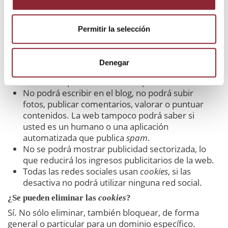
compras online, tendrán que ser telefónicas o
visitando la tienda física si es que dispone de
ella.
Permitir la selección
No será posible personalizar sus preferencias
geográficas como franja horaria, divisa o idioma.
El sitio web no podrá realizar analíticas web
Denegar
sobre visitantes y tráfico en la web, lo que
dificultará que la web sea competitiva.
No podrá escribir en el blog, no podrá subir
fotos, publicar comentarios, valorar o puntuar
contenidos. La web tampoco podrá saber si
usted es un humano o una aplicación
automatizada que publica
spam
.
No se podrá mostrar publicidad sectorizada, lo
que reducirá los ingresos publicitarios de la web.
Todas las redes sociales usan
cookies
, si las
desactiva no podrá utilizar ninguna red social.
¿Se pueden eliminar las
cookies
?
Sí. No sólo eliminar, también bloquear, de forma
general o particular para un dominio específico.