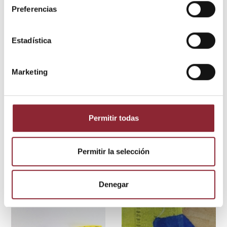
Preferencias
Estadística
18,00 €
Banderas de oración
Marketing
Bordado
colgante "Om
Ah Hum"
Permitir todas
19,90 €
Permitir la selección
Banderas de oración
Chukhor
pequeño
Denegar