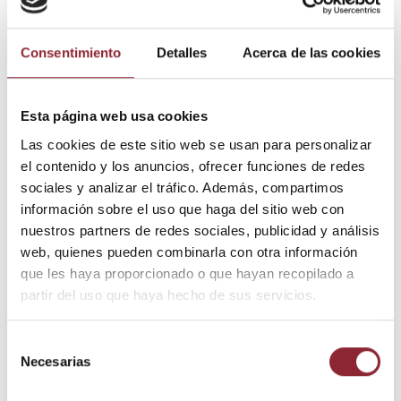
Consentimiento
Detalles
Acerca de las cookies
15,00 €
Banderas de oración
Bordado
"Signos
auspiciosos"
Esta página web usa cookies
80 cms.
59,90 €
Banderas de oración
Las cookies de este sitio web se usan para personalizar
Chukhor
el contenido y los anuncios, ofrecer funciones de redes
grande
sociales y analizar el tráfico. Además, compartimos
información sobre el uso que haga del sitio web con
nuestros partners de redes sociales, publicidad y análisis
web, quienes pueden combinarla con otra información
que les haya proporcionado o que hayan recopilado a
partir del uso que haya hecho de sus servicios.
Selección
Necesarias
de
consentimiento