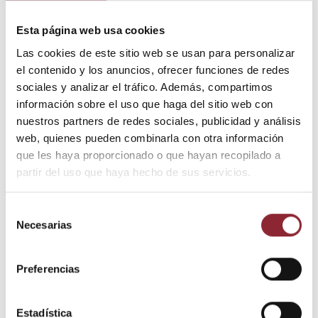
colgmet163
20,00 €
Colgantes
Colgante Gau
Esta página web usa cookies
"Kalachakra"
Las cookies de este sitio web se usan para personalizar
el contenido y los anuncios, ofrecer funciones de redes
sociales y analizar el tráfico. Además, compartimos
información sobre el uso que haga del sitio web con
nuestros partners de redes sociales, publicidad y análisis
web, quienes pueden combinarla con otra información
que les haya proporcionado o que hayan recopilado a
partir del uso que haya hecho de sus servicios.
Selección
35,00 €
35,00 €
Colgantes
Colgantes
Necesarias
de
Medallón
Medallón
consentimiento
animista
animista
colgmet262
colgmet261
Preferencias
Estadística