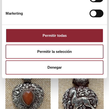
Marketing
Permitir todas
35,00 €
30,00 €
Colgantes
Colgantes
Medallón
Medallón
Permitir la selección
animista
tibetano
colgmet260
Rodonita
colgmet259
Denegar