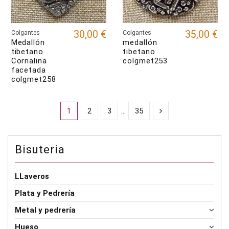
30,00 €
35,00 €
Colgantes
Colgantes
Medallón
medallón
tibetano
tibetano
Cornalina
colgmet253
facetada
colgmet258
1
2
3
…
35
Bisuteria
LLaveros
Plata y Pedrería
Metal y pedrería
Hueso