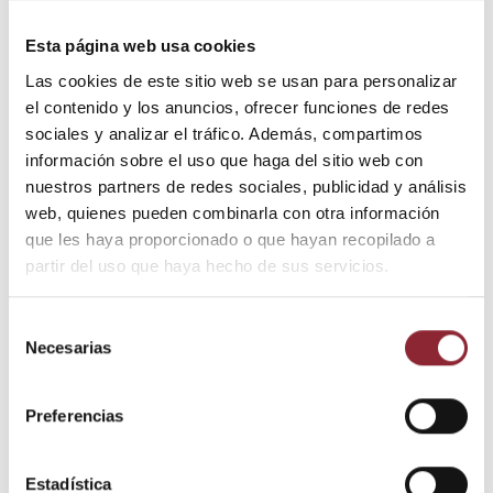
Esta página web usa cookies
Las cookies de este sitio web se usan para personalizar
10,00 €
Percusión, maracas
el contenido y los anuncios, ofrecer funciones de redes
15,00 €
Percusión, maracas
y otros
y otros
sociales y analizar el tráfico. Además, compartimos
Flauta balinesa
Flauta madera
monotonal
información sobre el uso que haga del sitio web con
nota F - 47 cm
nuestros partners de redes sociales, publicidad y análisis
web, quienes pueden combinarla con otra información
que les haya proporcionado o que hayan recopilado a
partir del uso que haya hecho de sus servicios.
Selección
Necesarias
de
consentimiento
Preferencias
Estadística