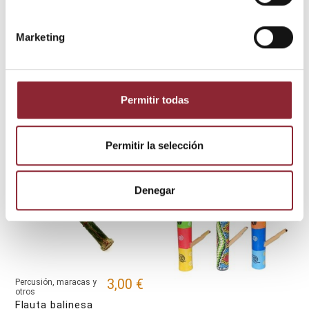
18,00 €
Percusión, maracas
y otros
Marketing
Flauta balinesa
de seis
agujeros
6,00 €
Percusión, maracas y
otros
Permitir todas
Flauta balinesa
Permitir la selección
Denegar
3,00 €
Percusión, maracas y
otros
Flauta balinesa