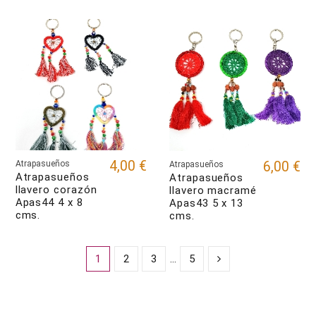
4,00 €
6,00 €
Atrapasueños
Atrapasueños
Atrapasueños
Atrapasueños
llavero corazón
llavero macramé
Apas44 4 x 8
Apas43 5 x 13
cms.
cms.
1
2
3
…
5