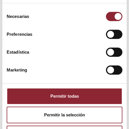
Selección
Necesarias
de
consentimiento
Preferencias
Estadística
Marketing
18,00 €
Atrapasueños
Atrapasueños
20,00 €
Atrapasueños
con campana
Atrapasueños
de viento
set4 colores
Permitir todas
Apas49 17 x
Apas48 17 x
55 cms.
60 cms.
Permitir la selección