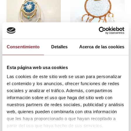
Consentimiento
Detalles
Acerca de las cookies
20,00 €
Atrapasueños
Atrapasueños
10,00 €
Atrapasueños
lágrima grande
Esta página web usa cookies
Atrapasueños
Apas52 20 x
mandala
60 cms.
Las cookies de este sitio web se usan para personalizar
blanco Apas50
el contenido y los anuncios, ofrecer funciones de redes
17 x 40 cms.
sociales y analizar el tráfico. Además, compartimos
información sobre el uso que haga del sitio web con
nuestros partners de redes sociales, publicidad y análisis
web, quienes pueden combinarla con otra información
que les haya proporcionado o que hayan recopilado a
partir del uso que haya hecho de sus servicios.