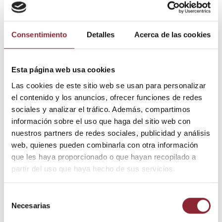
Atrapasueños
Consentimiento
Detalles
Acerca de las cookies
Mandala macramé
Esta página web usa cookies
Apas58 33 x 80 cms.
Las cookies de este sitio web se usan para personalizar
el contenido y los anuncios, ofrecer funciones de redes
30,00 €
sociales y analizar el tráfico. Además, compartimos
información sobre el uso que haga del sitio web con
Impuestos incluidos
nuestros partners de redes sociales, publicidad y análisis
web, quienes pueden combinarla con otra información
Atrapasueños que representa un Mandala realizado en
que les haya proporcionado o que hayan recopilado a
macramé. Diferentes colores
partir del uso que haya hecho de sus servicios.
Medidas: 33 ancho x 80 cms. largo
Selección
Necesarias
de
consentimiento