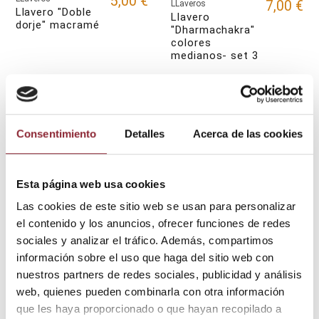
5,00 €
7,00 €
LLaveros
Llavero "Doble
Llavero
dorje" macramé
"Dharmachakra"
colores
medianos- set 3
Consentimiento
Detalles
Acerca de las cookies
Esta página web usa cookies
Las cookies de este sitio web se usan para personalizar
el contenido y los anuncios, ofrecer funciones de redes
sociales y analizar el tráfico. Además, compartimos
5,00 €
LLaveros
llavero "Rueda
información sobre el uso que haga del sitio web con
7,00 €
LLaveros
de oración
nuestros partners de redes sociales, publicidad y análisis
llavero "árbol de
plateada"
la vida" pedrería
web, quienes pueden combinarla con otra información
que les haya proporcionado o que hayan recopilado a