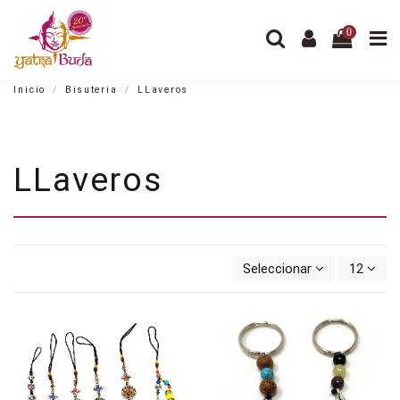
0
Inicio
Bisuteria
LLaveros
LLaveros
Seleccionar
12