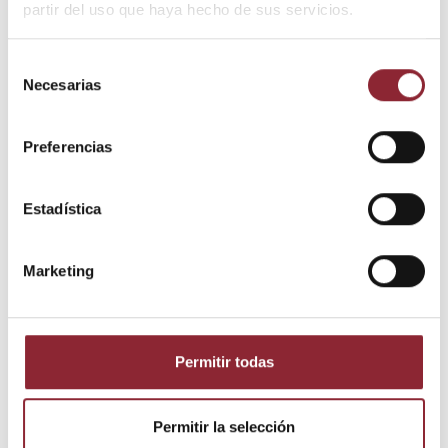
partir del uso que haya hecho de sus servicios.
Selección
Necesarias
de
consentimiento
Preferencias
Estadística
7,00 €
2,90 €
LLaveros
LLaveros
Llavero "Phurba
llavero "Doble
Mahakala"
dorje"
Marketing
Permitir todas
Permitir la selección