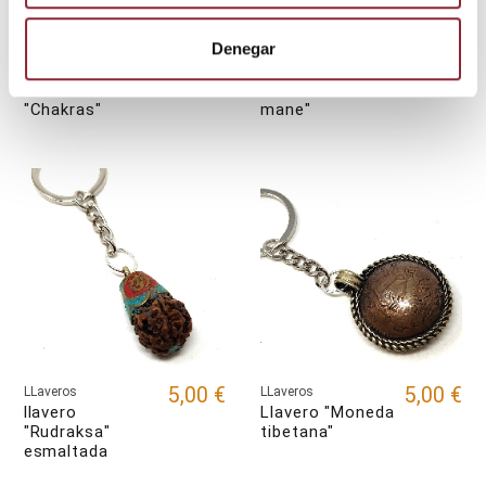
Denegar
5,00 €
5,00 €
LLaveros
LLaveros
Llavero
Llavero "Om
"Chakras"
mane"
5,00 €
5,00 €
LLaveros
LLaveros
llavero
Llavero "Moneda
"Rudraksa"
tibetana"
esmaltada