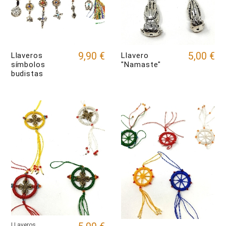
9,90 €
5,00 €
Llaveros
Llavero
símbolos
"Namaste"
budistas
LLaveros