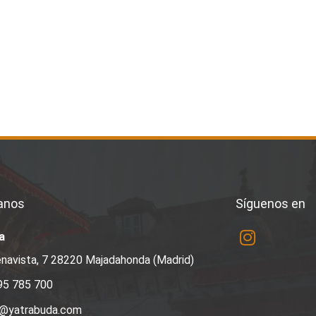
anos
Síguenos en
a
navista, 7 28220 Majadahonda (Madrid)
95 785 700
a@yatrabuda.com