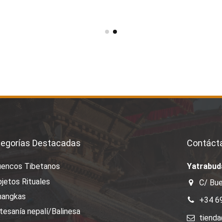
egorías Destacadas
Contáct
uencos Tibetanos
Yatrabud
jetos Rituales
C/ Bue
hangkas
+34 6
tesanía nepalí/Balinesa
tiend