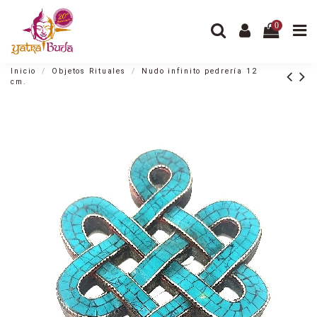
0
Inicio
Objetos Rituales
Nudo infinito pedrería 12
cm.