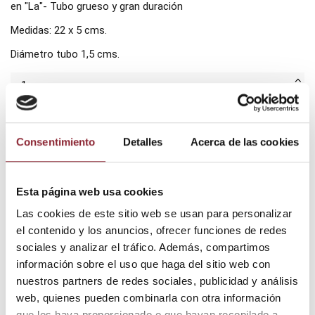
en "La"- Tubo grueso y gran duración
Medidas: 22 x 5 cms.
Diámetro tubo 1,5 cms.
Añadir al carrito
Consentimiento
Detalles
Acerca de las cookies
¿Tienes dudas? Te asesoramos
Esta página web usa cookies
Las cookies de este sitio web se usan para personalizar
el contenido y los anuncios, ofrecer funciones de redes
sociales y analizar el tráfico. Además, compartimos
Envío gratis +60€
información sobre el uso que haga del sitio web con
Pago seguro
nuestros partners de redes sociales, publicidad y análisis
Entrega 24/72h
web, quienes pueden combinarla con otra información
que les haya proporcionado o que hayan recopilado a