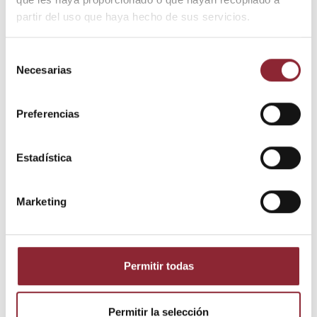
partir del uso que haya hecho de sus servicios.
DESCUBRE NUESTRA TIENDA FÍSICA
Selección
Necesarias
de
consentimiento
Preferencias
Estadística
Marketing
Detalles del producto
Estado
Nuevo
Permitir todas
Permitir la selección