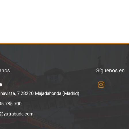
anos
Síguenos en
a
navista, 7 28220 Majadahonda (Madrid)
95 785 700
a@yatrabuda.com