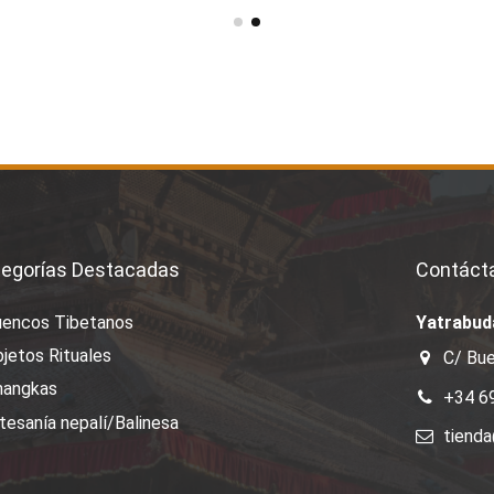
egorías Destacadas
Contáct
uencos Tibetanos
Yatrabud
jetos Rituales
C/ Bue
hangkas
+34 6
tesanía nepalí/Balinesa
tiend