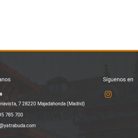
anos
Síguenos en
a
navista, 7 28220 Majadahonda (Madrid)
95 785 700
a@yatrabuda.com