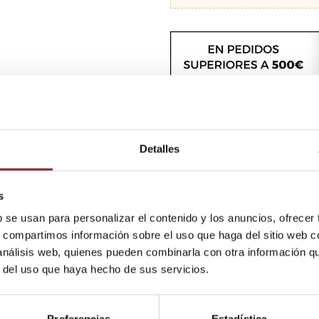
Detalles
s
b se usan para personalizar el contenido y los anuncios, ofrecer
s, compartimos información sobre el uso que haga del sitio web 
oder indestructible. También representa la masculinidad así com
 análisis web, quienes pueden combinarla con otra información q
r del uso que haya hecho de sus servicios.
moghasiddhi y su consorte Tara.