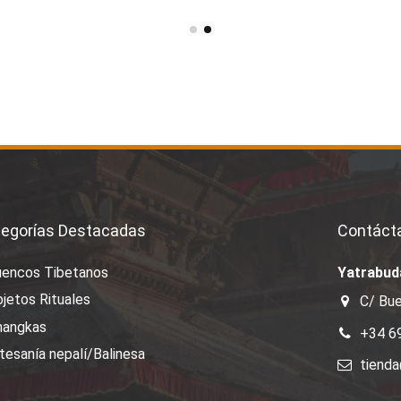
egorías Destacadas
Contáct
uencos Tibetanos
Yatrabud
jetos Rituales
C/ Bue
hangkas
+34 6
tesanía nepalí/Balinesa
tiend