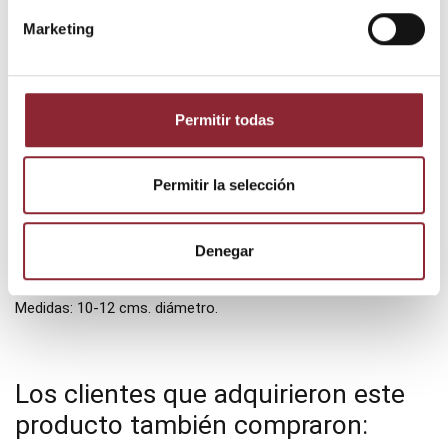
Detalles del producto
Marketing
Adjuntos
Los cuencos Mani Puri se caracterizan por su forma de plato
Permitir todas
abierto. Son cuencos antiguos y su principal característica
sonora es el brillo de sus agudos al golpeo. La mayoría de ellos
pueden tocarse también rozando con la baqueta por el borde
Permitir la selección
para prolongar las frecuencias.
Se acompaña de baqueta de madera y piel. Cojín NO incluido
Denegar
Peso: 200-300 grs.
Medidas: 10-12 cms. diámetro.
Los clientes que adquirieron este
producto también compraron: