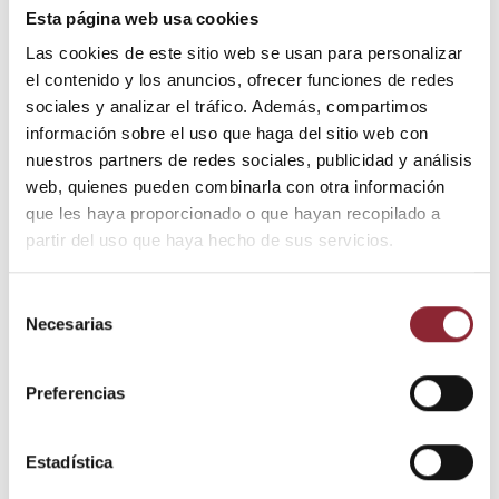
Esta página web usa cookies
DESCUBRE NUESTRA TIENDA FÍSICA
Las cookies de este sitio web se usan para personalizar
el contenido y los anuncios, ofrecer funciones de redes
sociales y analizar el tráfico. Además, compartimos
Escucha la demostración
información sobre el uso que haga del sitio web con
nuestros partners de redes sociales, publicidad y análisis
web, quienes pueden combinarla con otra información
que les haya proporcionado o que hayan recopilado a
partir del uso que haya hecho de sus servicios.
Selección
Necesarias
de
consentimiento
Preferencias
Estadística
Descripción