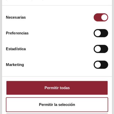
Selección
Necesarias
de
consentimiento
Preferencias
Estadística
Detalles del producto
Marketing
Estado
Nuevo
Permitir todas
Los clientes que adquirieron este
Permitir la selección
producto también compraron: