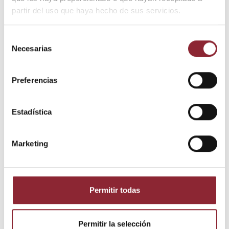
partir del uso que haya hecho de sus servicios.
Selección
Necesarias
de
consentimiento
Preferencias
Descripción
Estadística
Detalles del producto
Marketing
Colgante de hueso de doble cara. Por un lado muestra los ojos
de Buda con el Yin-Yang y por la otra el mantra "om mane
padme hum".
Permitir todas
Medidas: 4 cms. diam.
Permitir la selección