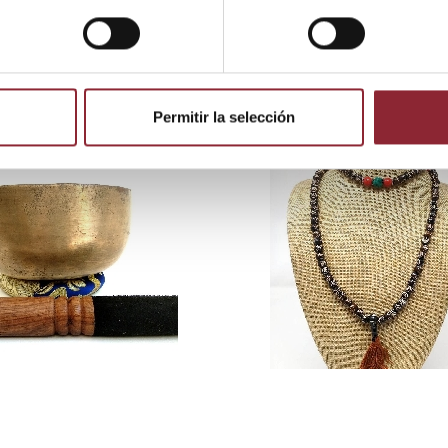
 producto también compraron:
Permitir la selección