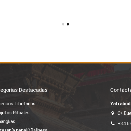
egorías Destacadas
Contáct
uencos Tibetanos
Yatrabud
jetos Rituales
C/ Bue
hangkas
+34 6
tesanía nepalí/Balinesa