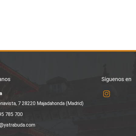
anos
Síguenos en
a
navista, 7 28220 Majadahonda (Madrid)
95 785 700
a@yatrabuda.com