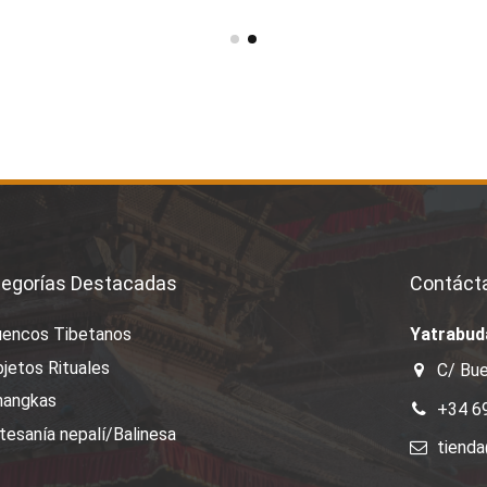
egorías Destacadas
Contáct
uencos Tibetanos
Yatrabud
jetos Rituales
C/ Bue
hangkas
+34 6
tesanía nepalí/Balinesa
tiend