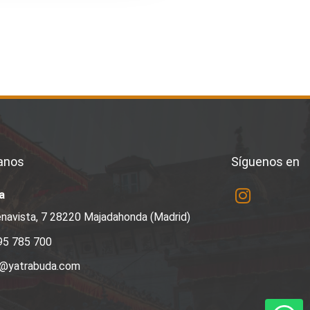
anos
Síguenos en
a
navista, 7 28220 Majadahonda (Madrid)
95 785 700
a@yatrabuda.com