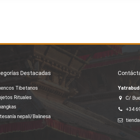
egorías Destacadas
Contáct
uencos Tibetanos
Yatrabud
jetos Rituales
C/ Bue
hangkas
+34 6
tesanía nepalí/Balinesa
tiend