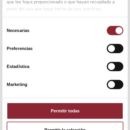
que les haya proporcionado o que hayan recopilado a
Envío gratis +60€
partir del uso que haya hecho de sus servicios.
Pago seguro
Entrega 24/72h
Selección
Necesarias
de
consentimiento
DESCUBRE NUESTRA TIENDA FÍSICA
Preferencias
Estadística
Marketing
Permitir todas
Detalles del producto
Permitir la selección