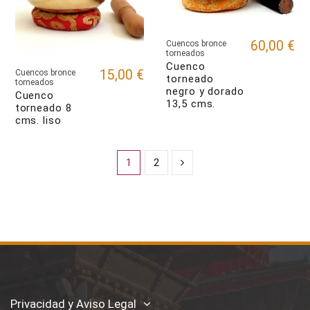
60,00 €
Cuencos bronce
torneados
Cuenco
15,00 €
Cuencos bronce
torneado
torneados
negro y dorado
Cuenco
13,5 cms.
torneado 8
cms. liso
1
2
Privacidad y Aviso Legal