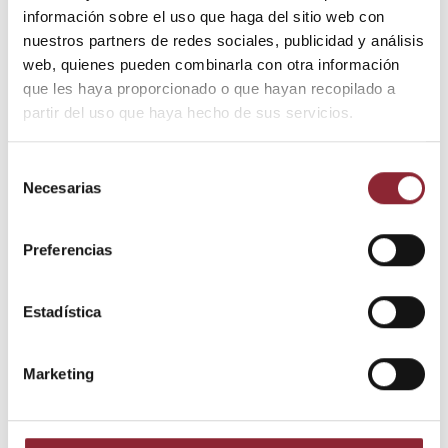
información sobre el uso que haga del sitio web con
nuestros partners de redes sociales, publicidad y análisis
web, quienes pueden combinarla con otra información
que les haya proporcionado o que hayan recopilado a
partir del uso que haya hecho de sus servicios.
Selección
Necesarias
de
consentimiento
Preferencias
18,00 €
22,00 €
Cuencos bronce
Cuencos bronce
Estadística
torneados
torneados
Cuenco cobre
Cuenco
oscuro 8 cms
torneado 9
Marketing
cms. negro y
dorado