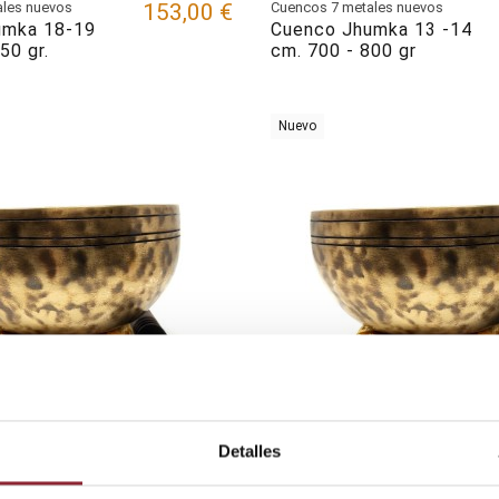
ales nuevos
153,00 €
Cuencos 7 metales nuevos
umka 18-19
Cuenco Jhumka 13 -14
50 gr.
cm. 700 - 800 gr
Nuevo
Detalles
ales nuevos
110,50 €
Cuencos 7 metales nuevos
umka 13 -14
Cuenco Jhumka 12-13