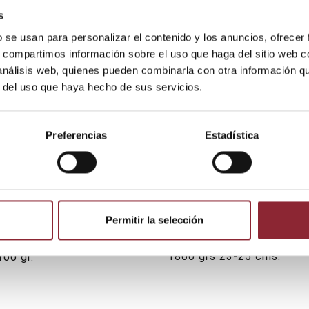
00 gr.
cm. 550 - 650 gr.
s
b se usan para personalizar el contenido y los anuncios, ofrecer
s, compartimos información sobre el uso que haga del sitio web 
 análisis web, quienes pueden combinarla con otra información q
r del uso que haya hecho de sus servicios.
Preferencias
Estadística
Permitir la selección
Cuencos 7 metales nuevos
174,25 €
Cuenco "Healing" 1600-
umka 17 -18
1800 grs 23-25 cms.
00 gr.