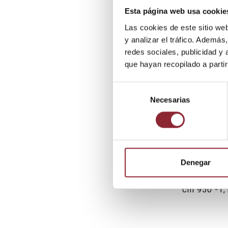
cm. 600 - 7
Esta página web usa cookie
Las cookies de este sitio we
y analizar el tráfico. Ademá
redes sociales, publicidad y
que hayan recopilado a parti
Selección
Necesarias
de
consentimiento
Denegar
Inicio
Cuenco Jh
cm 950 -1,1