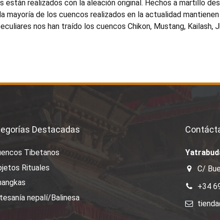
 están realizados con la aleación original. Hechos a martillo des
la mayoría de los cuencos realizados en la actualidad mantienen 
eculiares nos han traído los cuencos Chikon, Mustang, Kailash, J
egorías Destacadas
Contáct
uencos Tibetanos
Yatrabud
jetos Rituales
C/ Bue
hangkas
+34 6
tesanía nepalí/Balinesa
tiend