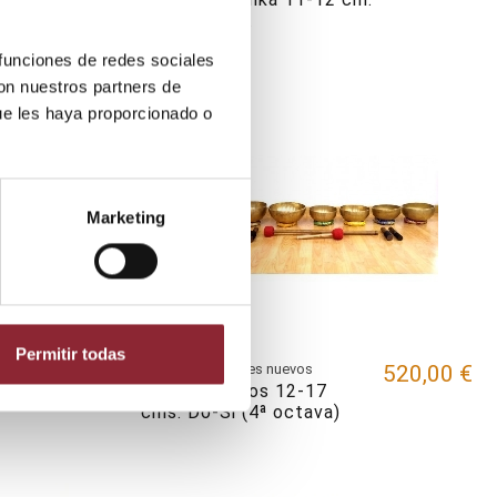
450 - 550 gr.
 funciones de redes sociales
con nuestros partners de
ue les haya proporcionado o
Marketing
Permitir todas
255,00 €
Cuencos 7 metales nuevos
520,00 €
Set 7 cuencos 12-17
cms. Do-Si (4ª octava)