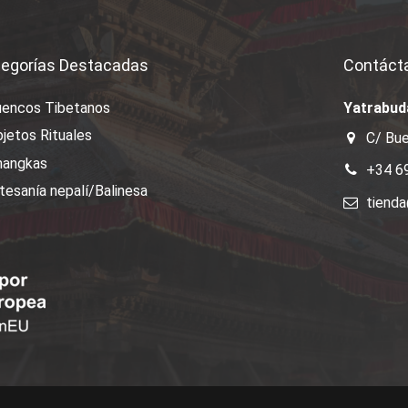
egorías Destacadas
Contáct
uencos Tibetanos
Yatrabud
jetos Rituales
C/ Bue
hangkas
+34 6
tesanía nepalí/Balinesa
tiend