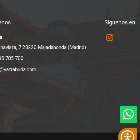
anos
Síguenos en
a
navista, 7 28220 Majadahonda (Madrid)
95 785 700
a@yatrabuda.com