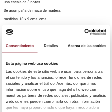
una escala de 3 notas
Se acompaña de maza de madera.
medidas: 18 x 9 cms. cms.
Añadir al carrito
Consentimiento
Detalles
Acerca de las cookies
¿Tienes dudas? Te asesoramos
Esta página web usa cookies
Las cookies de este sitio web se usan para personalizar
el contenido y los anuncios, ofrecer funciones de redes
sociales y analizar el tráfico. Además, compartimos
información sobre el uso que haga del sitio web con
Envío gratis +60€
nuestros partners de redes sociales, publicidad y análisis
Pago seguro
web, quienes pueden combinarla con otra información
Entrega 24/72h
que les haya proporcionado o que hayan recopilado a