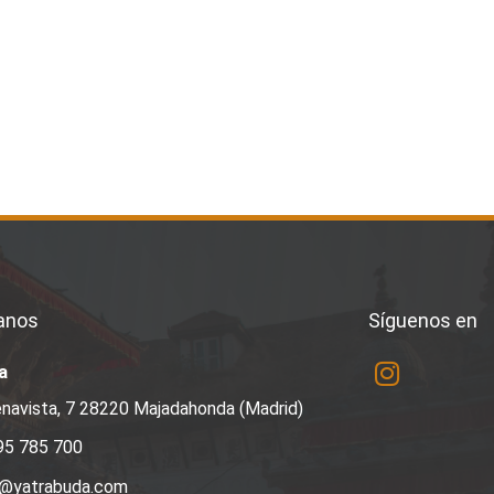
anos
Síguenos en
a
navista, 7 28220 Majadahonda (Madrid)
95 785 700
a@yatrabuda.com