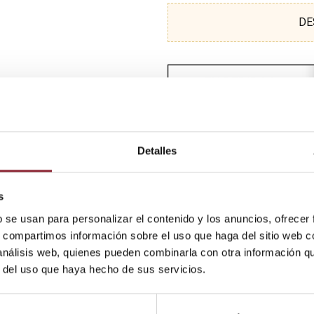
DE
Detalles
s
b se usan para personalizar el contenido y los anuncios, ofrecer
s, compartimos información sobre el uso que haga del sitio web 
 análisis web, quienes pueden combinarla con otra información q
r del uso que haya hecho de sus servicios.
. Para abrirlo hay que girar un tornillo que no se separa de la pi