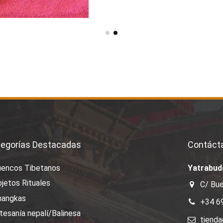
egorías Destacadas
Contáct
uencos Tibetanos
Yatrabud
jetos Rituales
C/ Bue
hangkas
+34 6
tesanía nepalí/Balinesa
tiend