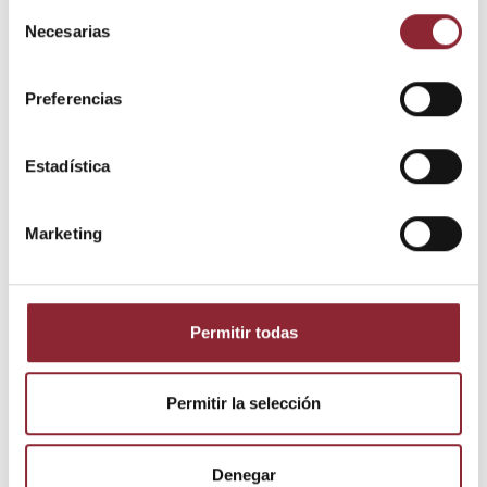
Selección
Necesarias
de
consentimiento
Preferencias
Descripción
Estadística
Detalles del producto
Marketing
Ajustable
Permitir todas
Los clientes que adquirieron este
producto también compraron:
Permitir la selección
Denegar