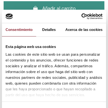
Añadir al carrito
¿Tienes dudas? Te asesoramos
Consentimiento
Detalles
Acerca de las cookies
Esta página web usa cookies
Envío gratis +60€
Las cookies de este sitio web se usan para personalizar
Pago seguro
el contenido y los anuncios, ofrecer funciones de redes
Entrega 24/72h
sociales y analizar el tráfico. Además, compartimos
información sobre el uso que haga del sitio web con
nuestros partners de redes sociales, publicidad y análisis
web, quienes pueden combinarla con otra información
DESCUBRE NUESTRA TIENDA FÍSICA
que les haya proporcionado o que hayan recopilado a
partir del uso que haya hecho de sus servicios.
Selección