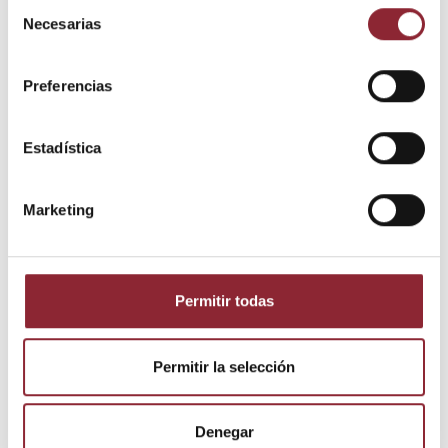
Selección
Necesarias
de
consentimiento
Preferencias
Estadística
Detalles del producto
Marketing
Estado
Nuevo
Permitir todas
Los clientes que adquirieron este
Permitir la selección
producto también compraron:
Denegar