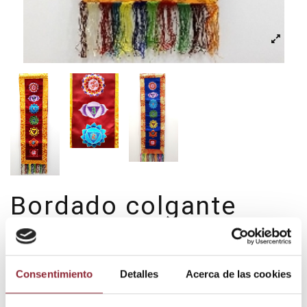
Bordado colgante
"Chakras"
35,00 €
Consentimiento
Detalles
Acerca de las cookies
Impuestos incluidos