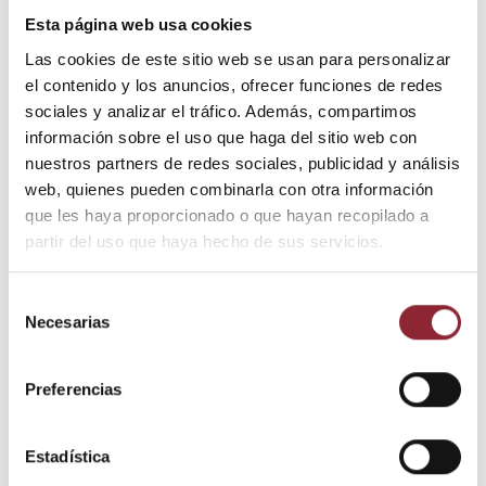
Esta página web usa cookies
Bordado de tela para colgar que representa los siete chakras.
Realizado artesanalmente. Diversos colores de fondo
Las cookies de este sitio web se usan para personalizar
el contenido y los anuncios, ofrecer funciones de redes
Medidas: 80 cms. largo x 24 cms ancho
sociales y analizar el tráfico. Además, compartimos
información sobre el uso que haga del sitio web con
nuestros partners de redes sociales, publicidad y análisis
web, quienes pueden combinarla con otra información
Añadir al carrito
que les haya proporcionado o que hayan recopilado a
partir del uso que haya hecho de sus servicios.
¿Tienes dudas? Te asesoramos
Selección
Necesarias
de
consentimiento
Preferencias
Envío gratis +60€
Pago seguro
Entrega 24/72h
Estadística