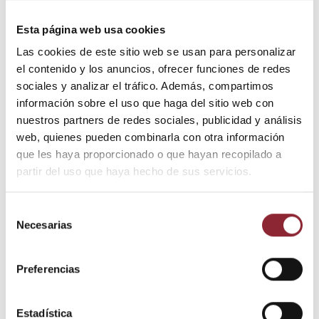
60,00 €
Esta página web usa cookies
Impuestos incluidos
Las cookies de este sitio web se usan para personalizar
el contenido y los anuncios, ofrecer funciones de redes
Thangka pintado a mano en tela de algodón que representa
sociales y analizar el tráfico. Además, compartimos
escenas de la Vida de Buda.
información sobre el uso que haga del sitio web con
nuestros partners de redes sociales, publicidad y análisis
Medidas: 45 x 37 cms.
web, quienes pueden combinarla con otra información
que les haya proporcionado o que hayan recopilado a
partir del uso que haya hecho de sus servicios.
Añadir al carrito
Selección
Necesarias
de
consentimiento
¿Tienes dudas? Te asesoramos
Preferencias
Estadística