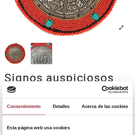
Signos auspiciosos
en metal 25 cms.
59,90 €
Consentimiento
Detalles
Acerca de las cookies
Impuestos incluidos
Esta página web usa cookies
Signos auspiciosos del Budismo tibetano grabados en metal