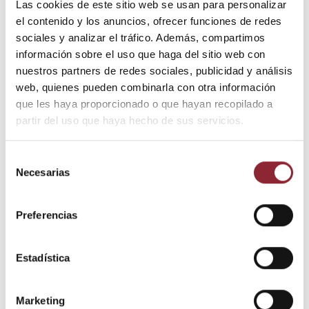
Las cookies de este sitio web se usan para personalizar
con incrustaciones de pedrería alrededor. Para colgar en pared.
el contenido y los anuncios, ofrecer funciones de redes
Medidas: 25 cms. diámetro
sociales y analizar el tráfico. Además, compartimos
información sobre el uso que haga del sitio web con
nuestros partners de redes sociales, publicidad y análisis
web, quienes pueden combinarla con otra información
Añadir al carrito
que les haya proporcionado o que hayan recopilado a
partir del uso que haya hecho de sus servicios.
¿Tienes dudas? Te asesoramos
Selección
Necesarias
de
consentimiento
Preferencias
Envío gratis +60€
Pago seguro
Estadística
Entrega 24/72h
Marketing