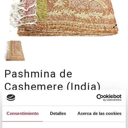
Pashmina de
Cashemere (India)
Pash 15-4
25,00 €
Consentimiento
Detalles
Acerca de las cookies
Impuestos incluidos