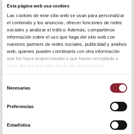
Esta página web usa cookies
Pashmina proveniente de la región india de Cashemere,
Las cookies de este sitio web se usan para personalizar
mundialmente famosa por la calidad de sus tejidos. Esta
pashmina está elaborada en algodón y viscosa, lo que le da un
el contenido y los anuncios, ofrecer funciones de redes
tacto suave y calentito
sociales y analizar el tráfico. Además, compartimos
información sobre el uso que haga del sitio web con
Medidas: 190 x 70 cms. aprox
nuestros partners de redes sociales, publicidad y análisis
web, quienes pueden combinarla con otra información
que les haya proporcionado o que hayan recopilado a
partir del uso que haya hecho de sus servicios.
Añadir al carrito
Selección
Necesarias
de
¿Tienes dudas? Te asesoramos
consentimiento
Preferencias
Estadística
Envío gratis +60€
Pago seguro