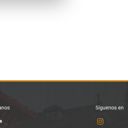
anos
Síguenos en
a