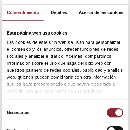
Pago seguro
Entrega 24/72h
Consentimiento
Detalles
Acerca de las cookies
Esta página web usa cookies
DESCUBRE NUESTRA TIENDA FÍSICA
Las cookies de este sitio web se usan para personalizar
el contenido y los anuncios, ofrecer funciones de redes
sociales y analizar el tráfico. Además, compartimos
información sobre el uso que haga del sitio web con
nuestros partners de redes sociales, publicidad y análisis
web, quienes pueden combinarla con otra información
que les haya proporcionado o que hayan recopilado a
partir del uso que haya hecho de sus servicios.
Selección
Descripción
Necesarias
de
Detalles del producto
consentimiento