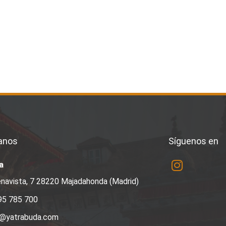
anos
Síguenos en
a
navista, 7 28220 Majadahonda (Madrid)
95 785 700
a@yatrabuda.com