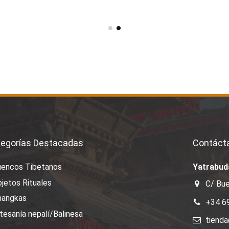
egorías Destacadas
Contáct
uencos Tibetanos
Yatrabud
jetos Rituales
C/ Bue
hangkas
+34 6
tesanía nepalí/Balinesa
tiend