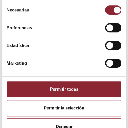
Selección
Necesarias
de
consentimiento
Preferencias
Estadística
Detalles del producto
Marketing
Estado
Nuevo
Permitir todas
Los clientes que adquirieron este
Permitir la selección
producto también compraron:
Denegar