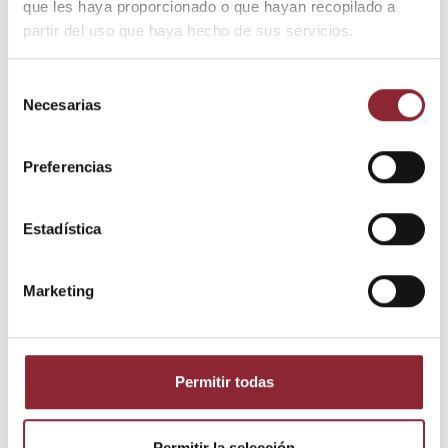
que les haya proporcionado o que hayan recopilado a
Envío gratis +60€
partir del uso que haya hecho de sus servicios.
Pago seguro
Entrega 24/72h
Selección
Necesarias
de
consentimiento
DESCUBRE NUESTRA TIENDA FÍSICA
Preferencias
Estadística
Marketing
Permitir todas
Detalles del producto
Permitir la selección