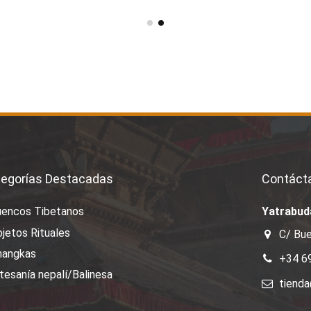
egorías Destacadas
Contáct
uencos Tibetanos
Yatrabud
jetos Rituales
C/ Bue
hangkas
+34 6
tesanía nepalí/Balinesa
tiend