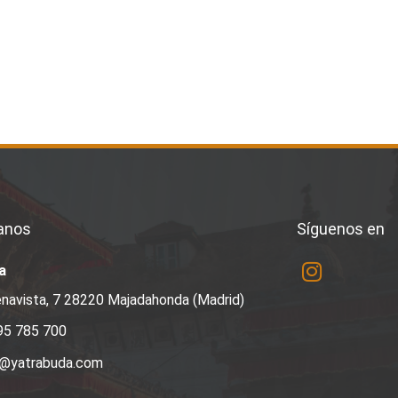
anos
Síguenos en
a
navista, 7 28220 Majadahonda (Madrid)
95 785 700
a@yatrabuda.com