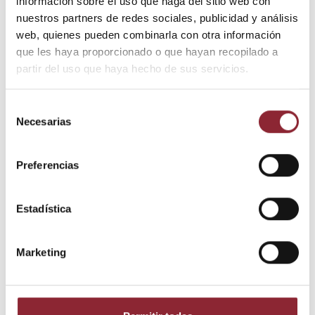
información sobre el uso que haga del sitio web con
nuestros partners de redes sociales, publicidad y análisis
web, quienes pueden combinarla con otra información
Envío gratis +60€
que les haya proporcionado o que hayan recopilado a
Pago seguro
partir del uso que haya hecho de sus servicios.
Entrega 24/72h
Selección
Necesarias
de
DESCUBRE NUESTRA TIENDA FÍSICA
consentimiento
Preferencias
Estadística
Marketing