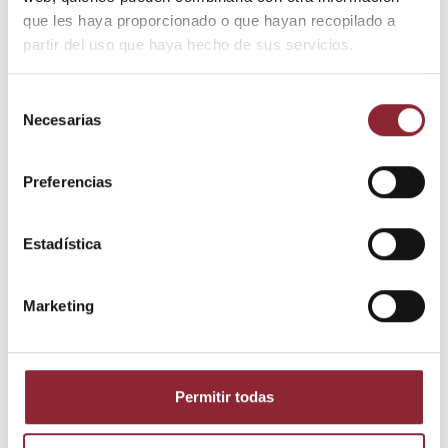
que les haya proporcionado o que hayan recopilado a
Envío gratis +60€
partir del uso que haya hecho de sus servicios.
Pago seguro
Entrega 24/72h
Selección
Necesarias
de
consentimiento
DESCUBRE NUESTRA TIENDA FÍSICA
Preferencias
Estadística
Marketing
Permitir todas
Detalles del producto