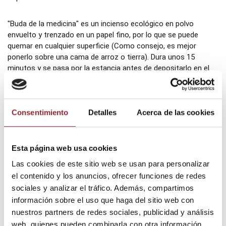
"Buda de la medicina" es un incienso ecológico en polvo
envuelto y trenzado en un papel fino, por lo que se puede
quemar en cualquier superficie (Como consejo, es mejor
ponerlo sobre una cama de arroz o tierra). Dura unos 15
minutos y se pasa por la estancia antes de depositarlo en el
suelo. Está compuesto por una mezcla de hierbas y maderas.
Contiene 8 paquetes con 40 inciensos aprox. cada uno.
Consentimiento
Detalles
Acerca de las cookies
Añadir al carrito
Esta página web usa cookies
Las cookies de este sitio web se usan para personalizar
el contenido y los anuncios, ofrecer funciones de redes
¿Tienes dudas? Te asesoramos
sociales y analizar el tráfico. Además, compartimos
información sobre el uso que haga del sitio web con
nuestros partners de redes sociales, publicidad y análisis
web, quienes pueden combinarla con otra información