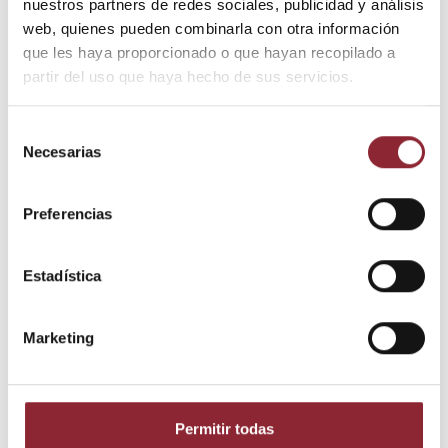
nuestros partners de redes sociales, publicidad y análisis
web, quienes pueden combinarla con otra información
que les haya proporcionado o que hayan recopilado a
DESCUBRE NUESTRA TIENDA FÍSICA
partir del uso que haya hecho de sus servicios.
Selección
Necesarias
de
consentimiento
Preferencias
Estadística
Descripción
Marketing
Detalles del producto
Permitir todas
Incensario de cobre desmontable con dos flor de loto y los