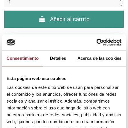
Añadir al carrito
¿Tienes dudas? Te asesoramos
Consentimiento
Detalles
Acerca de las cookies
Envío gratis +60€
Esta página web usa cookies
Pago seguro
Entrega 24/72h
Las cookies de este sitio web se usan para personalizar
el contenido y los anuncios, ofrecer funciones de redes
sociales y analizar el tráfico. Además, compartimos
información sobre el uso que haga del sitio web con
DESCUBRE NUESTRA TIENDA FÍSICA
nuestros partners de redes sociales, publicidad y análisis
web, quienes pueden combinarla con otra información