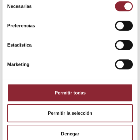
Necesarias
de
Envío gratis +60€
consentimiento
Pago seguro
Preferencias
Entrega 24/72h
Estadística
DESCUBRE NUESTRA TIENDA FÍSICA
Marketing
Escucha la demostración
Permitir todas
Escucha la demostración
Permitir la selección
Denegar