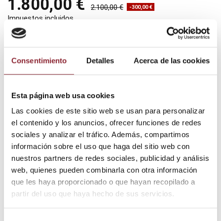
1.800,00 €
2.100,00 €
-300,00 €
Impuestos incluidos
Se acompaña de maza de golpeo de calidad y funda
acolchada.
Consentimiento
Detalles
Acerca de las cookies
Medidas: 95 cms. diámetro
Tamaño extra: 18 euros de gastos de envío debido a su
Esta página web usa cookies
tamaño
Las cookies de este sitio web se usan para personalizar
el contenido y los anuncios, ofrecer funciones de redes
sociales y analizar el tráfico. Además, compartimos
información sobre el uso que haga del sitio web con
Añadir al carrito
nuestros partners de redes sociales, publicidad y análisis
web, quienes pueden combinarla con otra información
que les haya proporcionado o que hayan recopilado a
¿Tienes dudas? Te asesoramos
partir del uso que haya hecho de sus servicios.
Selección