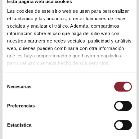
Esta página web usa cookies
Las cookies de este sitio web se usan para personalizar
Figura de bronce que representa a Krishna tocando el bansuri
el contenido y los anuncios, ofrecer funciones de redes
como símbolo del despertar espiritual.
sociales y analizar el tráfico. Además, compartimos
Medidas: 18 x 14 x 9 cms.
información sobre el uso que haga del sitio web con
nuestros partners de redes sociales, publicidad y análisis
web, quienes pueden combinarla con otra información
que les haya proporcionado o que hayan recopilado a
Añadir al carrito
partir del uso que haya hecho de sus servicios.
Selección
¿Tienes dudas? Te asesoramos
Necesarias
de
consentimiento
Preferencias
Envío gratis +60€
Estadística
Pago seguro
Entrega 24/72h