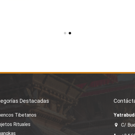
egorías Destacadas
Contáct
uencos Tibetanos
Yatrabud
jetos Rituales
C/ Bue
hangkas