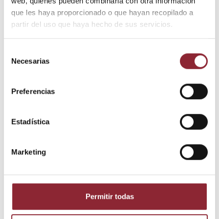
web, quienes pueden combinarla con otra información
que les haya proporcionado o que hayan recopilado a
partir del uso que haya hecho de sus servicios.
DESCUBRE NUESTRA TIENDA FÍSICA
Selección
Necesarias
de
consentimiento
Preferencias
Estadística
Marketing
Detalles del producto
Estado
Nuevo
Permitir todas