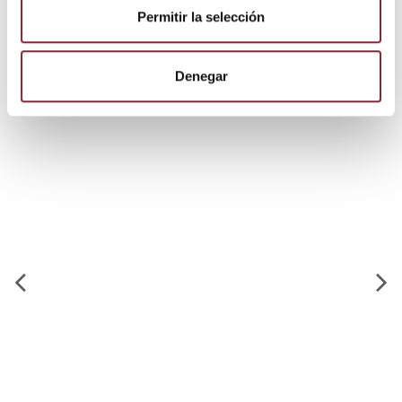
Permitir la selección
Los clientes que adquirieron este
producto también compraron:
Denegar