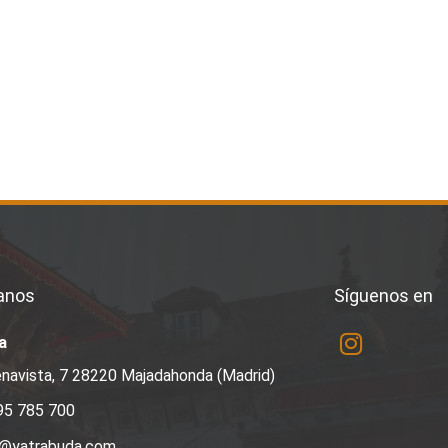
anos
Síguenos en
a
navista, 7 28220 Majadahonda (Madrid)
95 785 700
a@yatrabuda.com