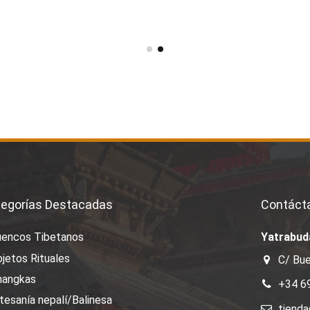
egorías Destacadas
Contáct
uencos Tibetanos
Yatrabud
jetos Rituales
C/ Bue
hangkas
+34 6
tesanía nepalí/Balinesa
tiend