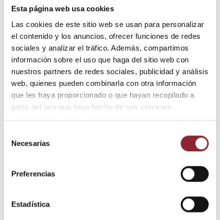
Esta página web usa cookies
125,00 €
Las cookies de este sitio web se usan para personalizar
Impuestos incluidos
el contenido y los anuncios, ofrecer funciones de redes
sociales y analizar el tráfico. Además, compartimos
Imagen de Guan Yin (Chenrezig), imagen de compasión, tallada
información sobre el uso que haga del sitio web con
y pintada a mano en madera de Swar.
nuestros partners de redes sociales, publicidad y análisis
web, quienes pueden combinarla con otra información
Medida:40 cm x 26 cm
que les haya proporcionado o que hayan recopilado a
partir del uso que haya hecho de sus servicios.
Selección
Añadir al carrito
Necesarias
de
consentimiento
¿Tienes dudas? Te asesoramos
Preferencias
Estadística