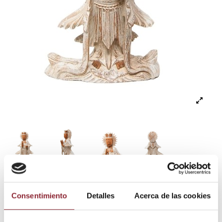
"Guan yin" blanca - 40
Consentimiento
Detalles
Acerca de las cookies
cm