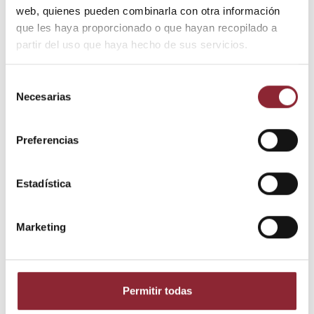
web, quienes pueden combinarla con otra información
Envío gratis +60€
que les haya proporcionado o que hayan recopilado a
Pago seguro
partir del uso que haya hecho de sus servicios.
Entrega 24/72h
Selección
Necesarias
de
DESCUBRE NUESTRA TIENDA FÍSICA
consentimiento
Preferencias
Estadística
Marketing
Permitir todas
Detalles del producto