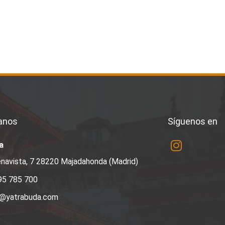
anos
Síguenos en
a
navista, 7 28220 Majadahonda (Madrid)
95 785 700
a@yatrabuda.com