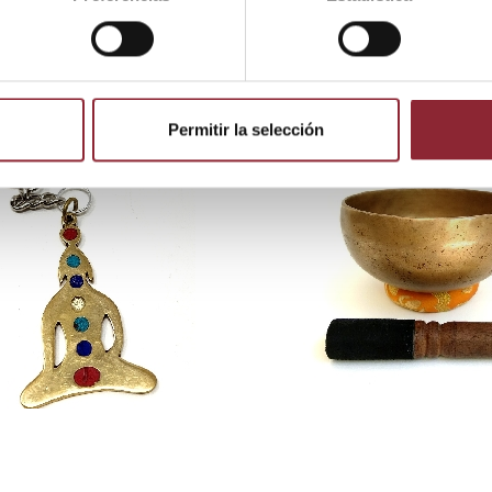
 producto también compraron:
Permitir la selección