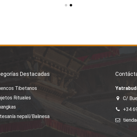
egorías Destacadas
Contáct
uencos Tibetanos
Yatrabud
jetos Rituales
C/ Bue
hangkas
+34 6
tesanía nepalí/Balinesa
tiend